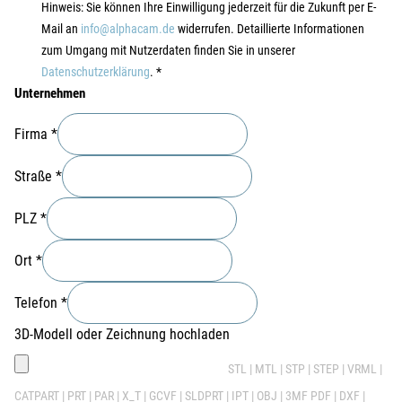
Hinweis: Sie können Ihre Einwilligung jederzeit für die Zukunft per E-
Mail an
info@alphacam.de
widerrufen. Detaillierte Informationen
zum Umgang mit Nutzerdaten finden Sie in unserer
Datenschutzerklärung
.
*
Unternehmen
Firma
*
Straße
*
PLZ
*
Ort
*
Telefon
*
3D-Modell oder Zeichnung hochladen
STL | MTL | STP | STEP | VRML |
CATPART | PRT | PAR | X_T | GCVF | SLDPRT | IPT | OBJ | 3MF PDF | DXF |