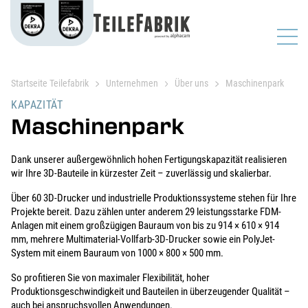
Startseite Teilefabrik
Unternehmen
Über uns
Maschinenpark
KAPAZITÄT
Maschinenpark
Dank unserer außergewöhnlich hohen Fertigungskapazität realisieren
wir Ihre 3D-Bauteile in kürzester Zeit – zuverlässig und skalierbar.
Über 60 3D-Drucker und industrielle Produktionssysteme stehen für Ihre
Projekte bereit. Dazu zählen unter anderem 29 leistungsstarke FDM-
Anlagen mit einem großzügigen Bauraum von bis zu 914 × 610 × 914
mm, mehrere Multimaterial-Vollfarb-3D-Drucker sowie ein PolyJet-
System mit einem Bauraum von 1000 × 800 × 500 mm.
So profitieren Sie von maximaler Flexibilität, hoher
Produktionsgeschwindigkeit und Bauteilen in überzeugender Qualität –
auch bei anspruchsvollen Anwendungen.