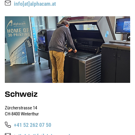
info[at]alphacam.at
Schweiz
Zürcherstrasse 14
CH-8400 Winterthur
+41 52 262 07 50