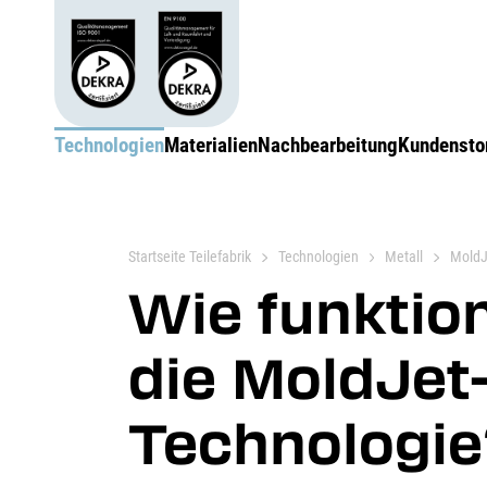
Technologien
Materialien
Nachbearbeitung
Kundensto
Startseite Teilefabrik
Technologien
Metall
MoldJ
Wie funktion
die MoldJet
Technologie