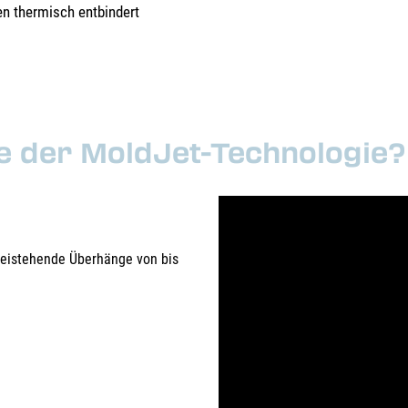
en thermisch entbindert
le der MoldJet-Technologie?
freistehende Überhänge von bis