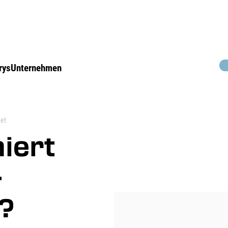
rys
Unternehmen
et
iert
-
?