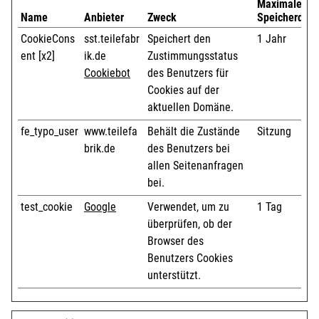
Maximale
Name
Anbieter
Zweck
Speicherdaue
CookieCons
sst.teilefabr
Speichert den
1 Jahr
ent [x2]
ik.de
Zustimmungsstatus
Cookiebot
des Benutzers für
Cookies auf der
aktuellen Domäne.
fe_typo_user
www.teilefa
Behält die Zustände
Sitzung
brik.de
des Benutzers bei
allen Seitenanfragen
bei.
test_cookie
Google
Verwendet, um zu
1 Tag
überprüfen, ob der
Browser des
Benutzers Cookies
unterstützt.