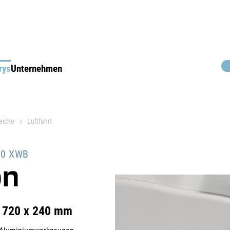
rys
Unternehmen
eiche
Luftfahrt
50 XWB
on
 720 x 240 mm