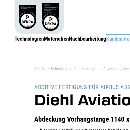
Technologien
Materialien
Nachbearbeitung
Kundensto
Startseite Teilefabrik
Kundenstorys
Anwendungsber
ADDITIVE FERTIGUNG FÜR AIRBUS A3
Diehl Aviati
Abdeckung Vorhangstange 1140 x