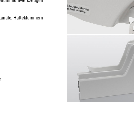
n Aluminiumwerkzeugen
lkanäle, Halteklammern
h