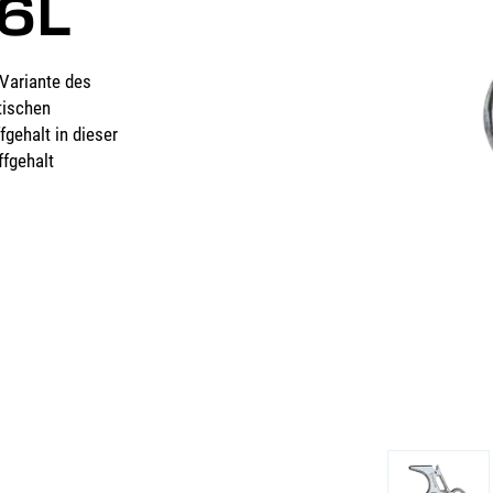
16L
 Variante des
tischen
fgehalt in dieser
ffgehalt