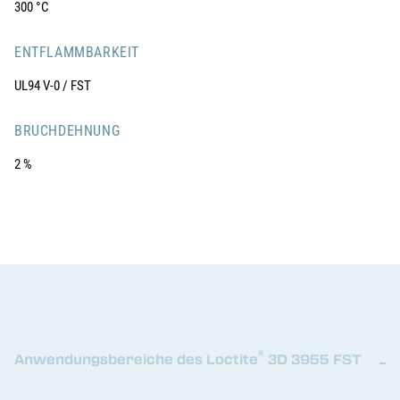
300 °C
ENTFLAMMBARKEIT
UL94 V-0 / FST
BRUCHDEHNUNG
2 %
®
Anwendungsbereiche des Loctite
3D 3955 FST