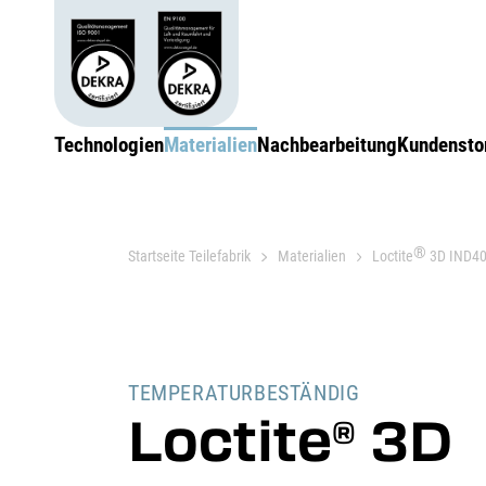
Technologien
Materialien
Nachbearbeitung
Kundensto
®
Startseite Teilefabrik
Materialien
Loctite
3D IND4
TEMPERATURBESTÄNDIG
Loctite
3D
®