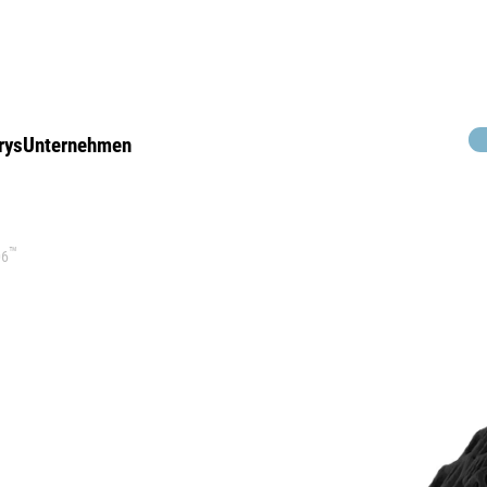
rys
Unternehmen
™
06