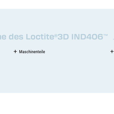
 des Loctite
3D IND406
®
™
Maschinenteile