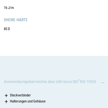
16 J/m
SHORE-HÄRTE
85 D
®
Anwendungsbereiche des Ultracur3D
RG 1100
Steckverbinder
Halterungen und Gehäuse